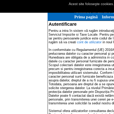
Acest site foloseşte cookies
Primăria Mun
Hunedoara, B-dul. Libertatii 17
Prima pagină
Inform
Autentificare
Pentru a intra în sistem vă rugăm introduceţi
Serviciul Impozite si Taxe Locale. Pentru p
iar pentru persoanele juridice este codul de 
rugăm să va creati
cont de utilizator
in noul 
In conformitate cu Regulamentul (UE) 2016/67
prelucrarea datelor cu caracter personal şi pr
Hunedoara are obligata de a administra in con
datele cu caracter personal furnizate de perso
Scopul colectarii datelor este inregistrarea ut
precum si pentru inregistrarea corecta a inca
imposibilitatea utilizarii sistemului. Confo
caracter personal sunt furnizate beneficiaza 
asupra datelor, dreptul de a nu fi supusa unei 
Totodata, persoana are dreptul de a se opune 
solicite stergerea datelor. La nivelul Primăr
protecția datelor personale prin Dispoziția 
Datelor poate fi contactat dacă există nelămur
personale, prin transmiterea unei cereri pe
transmiterea unei solicitări la sediul nostru d
Sistemul ofera utilizatorilor consultarea decl