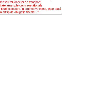
rilor sau mijloacelor de transport,
ritate amenzile contravenţionale
 titluri executorii, în ordinea vechimii, chiar dacă
 alt tip de obligaţie fiscală ..."