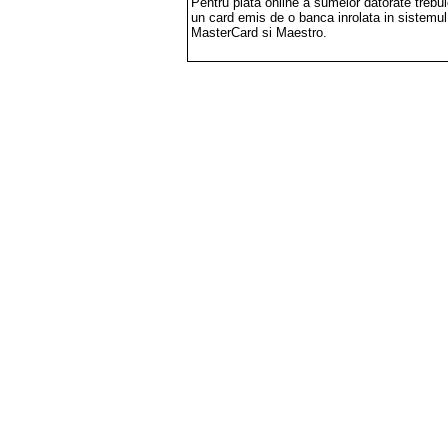
Pentru plata online a sumelor datorate trebu
un card emis de o banca inrolata in sistemu
MasterCard si Maestro.