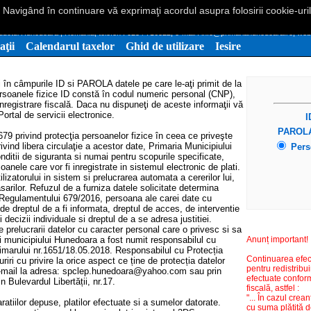
. Navigând în continuare vă exprimaţi acordul asupra folosirii cookie-uri
icipiului Hunedoara - Taxe şi impozi
, judetul Hunedoara , România, telefon : 0254 716322, e-mail : info@primariahunedoara.ro, w
aţii
Calendarul taxelor
Ghid de utilizare
Iesire
 în câmpurile ID si PAROLA datele pe care le-aţi primit de la
ersoanele fizice ID constă în codul numeric personal (CNP),
înregistrare fiscală. Daca nu dispuneţi de aceste informaţii vă
Portal de servicii electronice.
I
PAROL
9 privind protecţia persoanelor fizice în ceea ce priveşte
ivind libera circulaţie a acestor date, Primaria Municipiului
Pers
ditii de siguranta si numai pentru scopurile specificate,
anele care vor fi inregistrate in sistemul electronic de plati.
ilizatorului in sistem si prelucrarea automata a cererilor lui,
sarilor. Refuzul de a furniza datele solicitate determina
rm Regulamentului 679/2016, persoana ale carei date cu
de dreptul de a fi informata, dreptul de acces, de interventie
decizii individuale si dreptul de a se adresa justitiei.
prelucrarii datelor cu caracter personal care o privesc si sa
iei municipiului Hunedoara a fost numit responsabilul cu
Anunț important!
Primarului nr.1651/18.05.2018. Responsabilul cu Protecția
Continuarea efec
iri cu privire la orice aspect ce ține de protecția datelor
pentru redistribui
 e-mail la adresa: spclep.hunedoara@yahoo.com sau prin
efectuate conform
in Bulevardul Libertății, nr.17.
fiscală, astfel :
"... În cazul crea
aratiilor depuse, platilor efectuate si a sumelor datorate.
cu suma plătită de