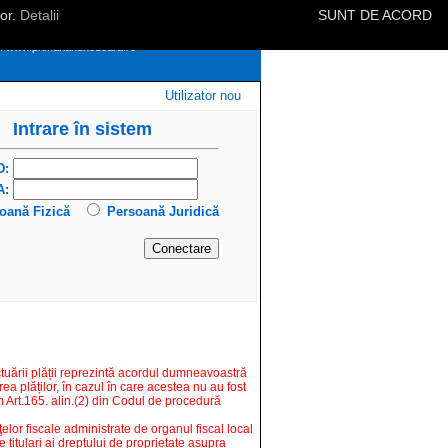
lor.
Detalii
SUNT DE ACORD
te
eb: www.primariahunedoara.ro
Utilizator nou
Intrare în sistem
D:
A:
oană Fizică
Persoană Juridică
tuării plății reprezintă acordul dumneavoastră
rea plăților, în cazul în care acestea nu au fost
 Art.165. alin.(2) din Codul de procedură
nţelor fiscale administrate de organul fiscal local
 titulari ai dreptului de proprietate asupra