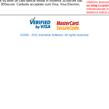
ie sa aveti un card bancar inrolat in sistemul 3DSecure sau
clădirilor, terenu
l 3DSecure. Cardurile acceptate sunt Visa, Visa Electron,
se sting cu prio
individualizate în
debitorul indică un
©2000 - 2011
Industrial Software
. All rights reserved.